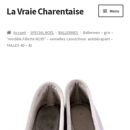
Aller
Aller
La Vraie Charentaise
à
au
Menu
la
contenu
Accueil
navigation
Accueil
SPECIAL NOËL
BALLERINES
Ballerines – gris –
“modèle Fillette N195” – semelles caoutchouc antidérapant –
Cart
TAILLES 40 – 41
Checkout
My account