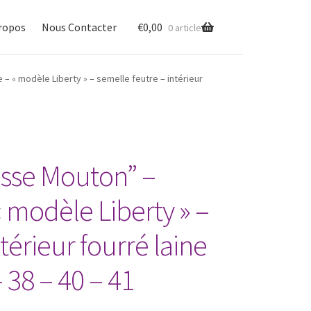
ropos
Nous Contacter
€
0,00
0 article
Cart
Checkout
My account
 « modèle Liberty » – semelle feutre – intérieur
sse Mouton” –
 modèle Liberty » –
térieur fourré laine
 38 – 40 – 41