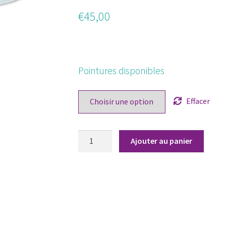
€
45,00
Pointures disponibles
Effacer
quantité
Ajouter au panier
de
Charentaise
"Chausse
Mouton"
-
femme
–