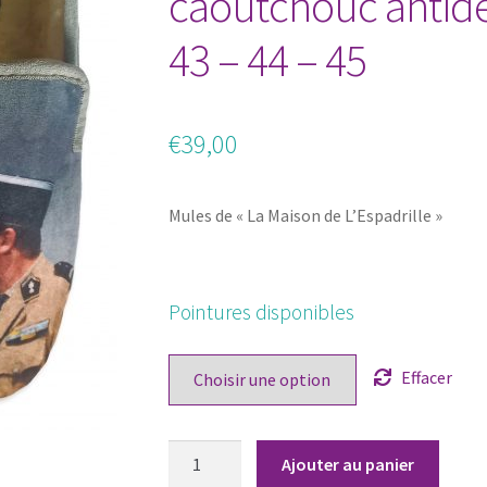
caoutchouc antidé
43 – 44 – 45
€
39,00
Mules de « La Maison de L’Espadrille »
Pointures disponibles
Effacer
quantité
Ajouter au panier
de