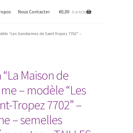
ropos
Nous Contacter
€
0,00
0 article
Cart
Checkout
My account
odèle “Les Gendarmes de Saint-Tropez 7702” –
 “La Maison de
omme – modèle “Les
t-Tropez 7702” –
ine – semelles