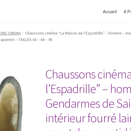
Aller
Aller
à
au
Accueil
A P
la
contenu
Accueil
navigation
ONS CINEMA
Chaussons cinéma “La Maison de l’Espadrille” – homme – m
rapantes – TAILLES 43 – 44 – 45
Chaussons cinéma
l’Espadrille” – h
Gendarmes de Sain
intérieur fourré la